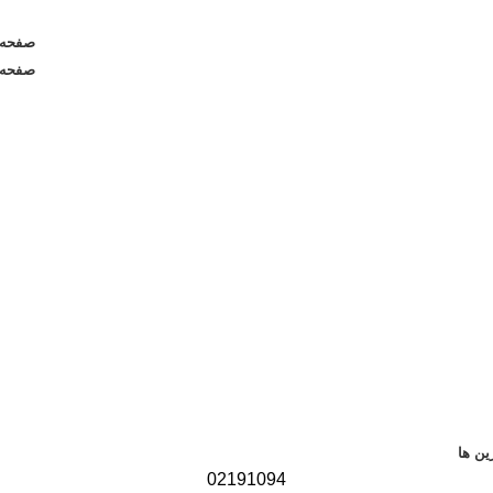
صفحه 
صفحه 
ن ها
02191094