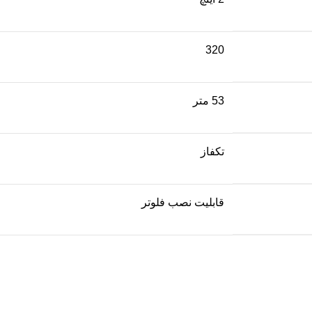
320
53 متر
تکفاز
قابلیت نصب فلوتر