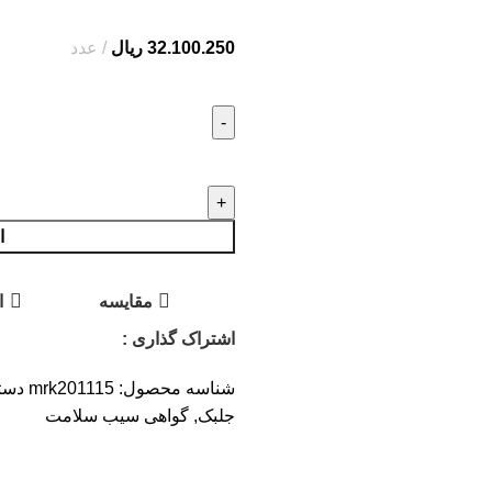
32.100.250
ریال
عدد
ا
مقايسه
ا
اشتراک گذاری :
شناسه محصول:
mrk201115
دست
جلبک
,
گواهی سیب سلامت