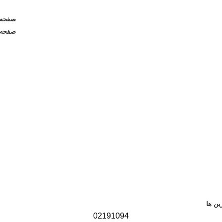
صفحه 
صفحه 
ن ها
02191094